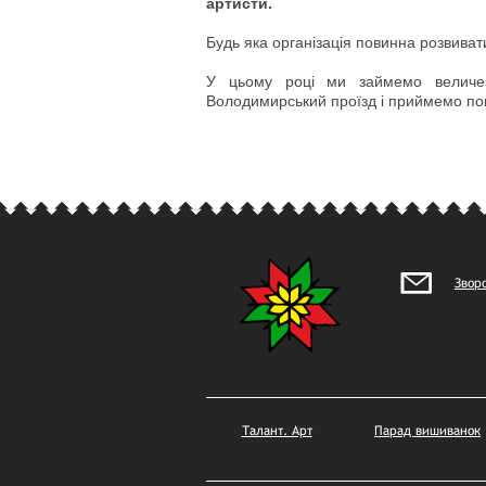
артисти.
Будь яка організація повинна розвивати
У цьому році ми займемо величез
Володимирський проїзд і приймемо пона
Зворо
Талант. Арт
Парад вишиванок