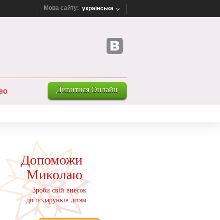
Мова сайту:
українська
Дивитися Онлайн
ео
Допоможи
Миколаю
Зроби свiй внесок
до подарункiв дiтям